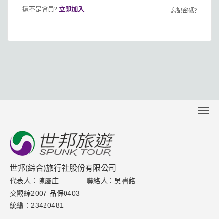
還不是會員?
立即加入
忘記密碼?
關於世邦
聯絡我們
下載專區
世邦(綜合)旅行社股份有限公司
代表人：陳屬庄
聯絡人：吳書銘
取消訂單說明
交觀綜2007 品保0403
隱私權保護政策
統編：23420481