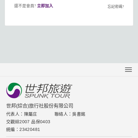
還不是會員?
立即加入
忘記密碼?
關於世邦
聯絡我們
下載專區
世邦(綜合)旅行社股份有限公司
代表人：陳屬庄
聯絡人：吳書銘
取消訂單說明
交觀綜2007 品保0403
隱私權保護政策
統編：23420481