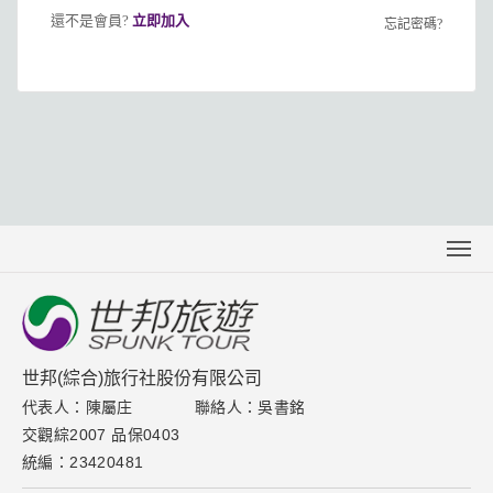
還不是會員?
立即加入
忘記密碼?
關於世邦
聯絡我們
下載專區
世邦(綜合)旅行社股份有限公司
代表人：陳屬庄
聯絡人：吳書銘
取消訂單說明
交觀綜2007 品保0403
隱私權保護政策
統編：23420481