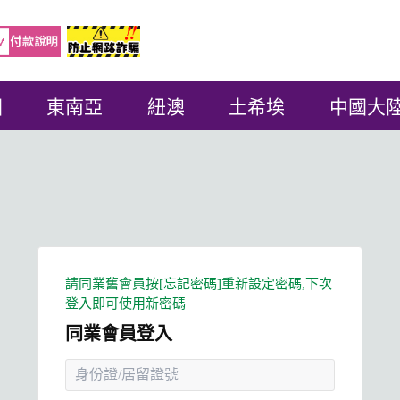
國
東南亞
紐澳
土希埃
中國大
同業會員登入