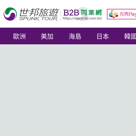
歐洲
美加
海島
日本
韓