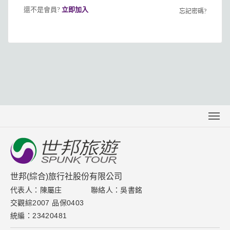
還不是會員?
立即加入
忘記密碼?
關於世邦
聯絡我們
下載專區
世邦(綜合)旅行社股份有限公司
代表人：陳屬庄
聯絡人：吳書銘
取消訂單說明
交觀綜2007 品保0403
隱私權保護政策
統編：23420481