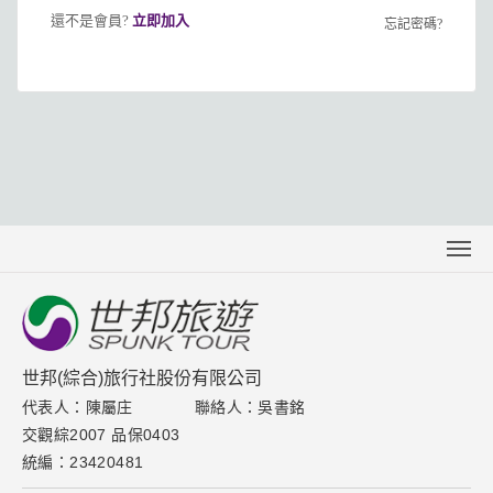
還不是會員?
立即加入
忘記密碼?
關於世邦
聯絡我們
下載專區
世邦(綜合)旅行社股份有限公司
代表人：陳屬庄
聯絡人：吳書銘
取消訂單說明
交觀綜2007 品保0403
隱私權保護政策
統編：23420481